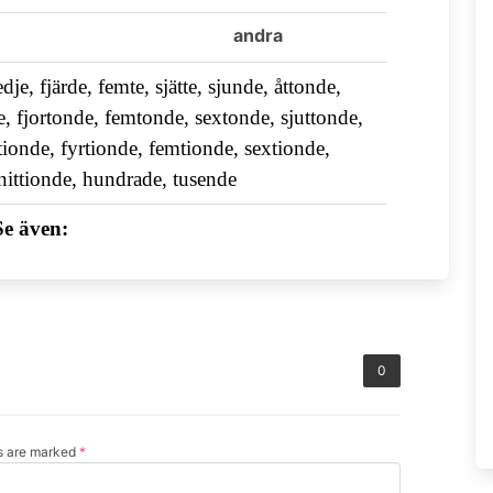
andra
edje, fjärde, femte, sjätte, sjunde, åttonde,
nde, fjortonde, femtonde, sextonde, sjuttonde,
ttionde, fyrtionde, femtionde, sextionde,
 nittionde, hundrade, tusende
Se även:
0
ds are marked
*