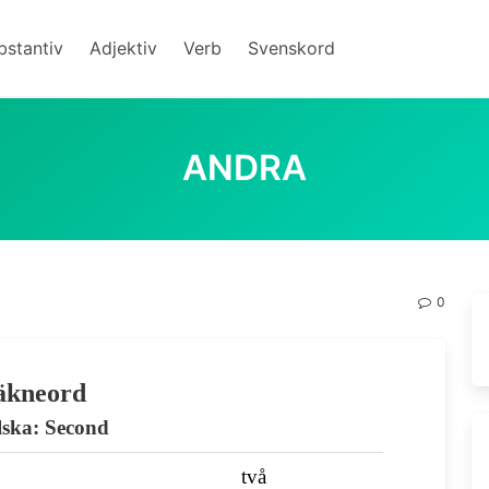
bstantiv
Adjektiv
Verb
Svenskord
ANDRA
0
äkneord
lska: Second
två