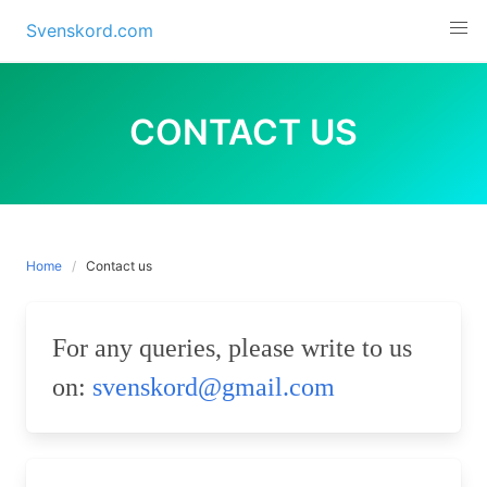
Skip
Svenskord.com
to
content
CONTACT US
Home
Contact us
For any queries, please write to us
on:
svenskord@gmail.com