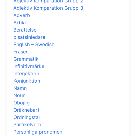
Adjektiv Komparation Grupp 2
Adjektiv Komparation Grupp 3
Adverb
Artikel
Berättelse
bisatsinledare
English – Swedish
Fraser
Grammatik
Infinitivmärke
Interjektion
Konjunktion
Namn
Noun
Oböjlig
Oräknebart
Ordningstal
Partikelverb
Personliga pronomen