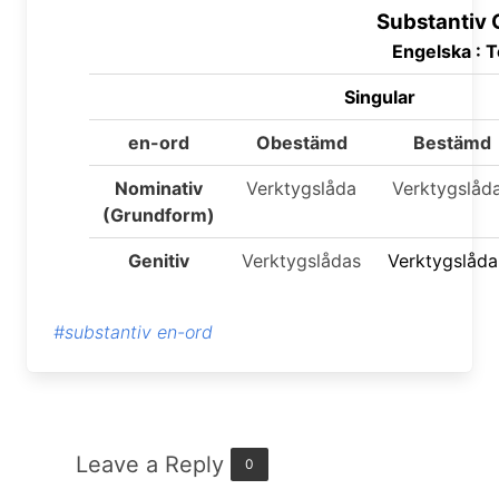
Substantiv 
Engelska :
T
Singular
en-ord
Obestämd
Bestämd
Nominativ
Verktygslåda
Verktygslåd
(Grundform)
Genitiv
Verktygslådas
Verktygslåda
#substantiv en-ord
Leave a Reply
0