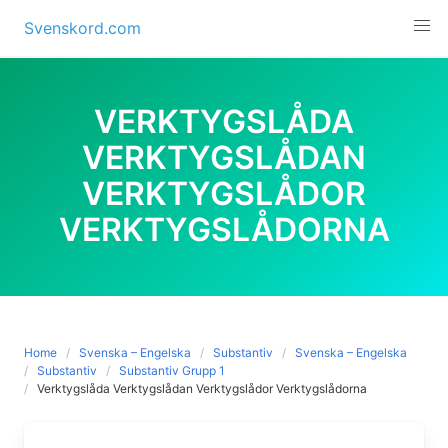
Skip
Svenskord.com
to
content
VERKTYGSLÅDA
VERKTYGSLÅDAN
VERKTYGSLÅDOR
VERKTYGSLÅDORNA
Home
Svenska – Engelska
Substantiv
Svenska – Engelska
Substantiv
Substantiv Grupp 1
Verktygslåda Verktygslådan Verktygslådor Verktygslådorna