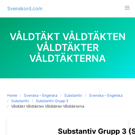
Skip
Svenskord.com
to
content
VÅLDTÄKT VÅLDTÄKTEN
VÅLDTÄKTER
VÅLDTÄKTERNA
Home
Svenska – Engelska
Substantiv
Svenska – Engelska
Substantiv
Substantiv Grupp 3
Våldtäkt Våldtäkten Våldtäkter Våldtäkterna
Substantiv Grupp 3 (S