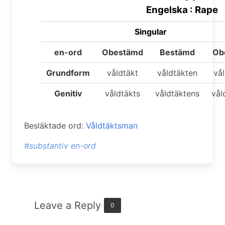
Engelska : Rape
Singular
en-ord
Obestämd
Bestämd
Ob
Grundform
våldtäkt
våldtäkten
vå
Genitiv
våldtäkts
våldtäktens
vål
Besläktade ord:
Våldtäktsman
#substantiv en-ord
Leave a Reply
0