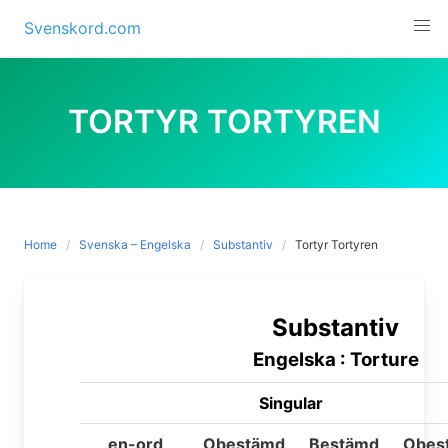
Skip
Svenskord.com
to
content
TORTYR TORTYREN
Home
Svenska – Engelska
Substantiv
Tortyr Tortyren
Substantiv
Engelska : Torture
Singular
en-ord
Obestämd
Bestämd
Obes