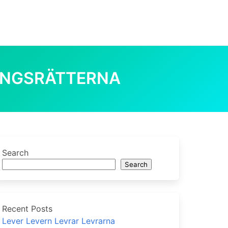
TINGSRÄTTERNA
 Tingsrätterna
0
Search
Search
Recent Posts
Lever Levern Levrar Levrarna