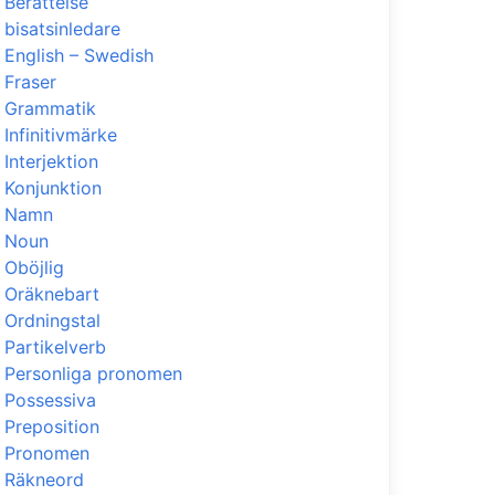
Berättelse
bisatsinledare
English – Swedish
Fraser
Grammatik
Infinitivmärke
Interjektion
Konjunktion
Namn
Noun
Oböjlig
Oräknebart
Ordningstal
Partikelverb
Personliga pronomen
Possessiva
Preposition
Pronomen
Räkneord