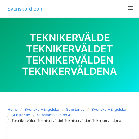
Skip
Svenskord.com
to
content
TEKNIKERVÄLDE
TEKNIKERVÄLDET
TEKNIKERVÄLDEN
TEKNIKERVÄLDENA
Home
Svenska – Engelska
Substantiv
Svenska – Engelska
Substantiv
Substantiv Grupp 4
Teknikervälde Teknikerväldet Teknikervälden Teknikerväldena