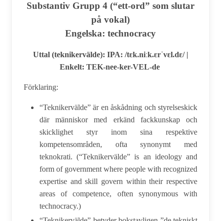
Substantiv Grupp 4 (“ett-ord” som slutar
på vokal)
Engelska: technocracy
Uttal (teknikervälde): IPA: /tɛk.niːk.ɛrˈvɛl.dɛ/ |
Enkelt: TEK-nee-ker-VEL-de
Förklaring:
“Teknikervälde” är en åskådning och styrelseskick
där människor med erkänd fackkunskap och
skicklighet styr inom sina respektive
kompetensområden, ofta synonymt med
teknokrati. (
“Teknikervälde” is an ideology and
form of government where people with recognized
expertise and skill govern within their respective
areas of competence, often synonymous with
technocracy.
)
“Teknikervälde” betyder bokstavligen ”de tekniskt