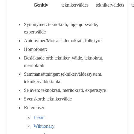
Genitiv
teknikerväldes
teknikerväldets
t
Synonymer: teknokrati, ingenjörsvälde,
expertvälde
Antonymer/Motsats: demokrati, folkstyre
Homofoner:
Besläktade ord: tekniker, välde, teknokrat,
meritokrati
Sammansättningar: teknikerväldessystem,
teknikerväldestanke
Se även: teknokrati, meritokrati, expertstyre
Svenskord: teknikervälde
Referenser:
Lexin
Wiktionary