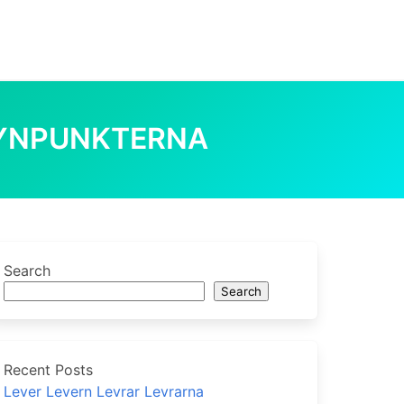
YNPUNKTERNA
er Synpunkterna
0
Search
Search
Recent Posts
Lever Levern Levrar Levrarna