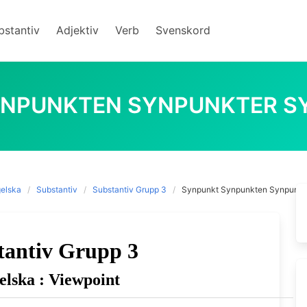
bstantiv
Adjektiv
Verb
Svenskord
YNPUNKTEN SYNPUNKTER S
elska
Substantiv
Substantiv Grupp 3
Synpunkt Synpunkten Synpunkt
tantiv Grupp 3
elska : Viewpoint