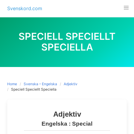
Skip
Svenskord.com
to
content
SPECIELL SPECIELLT
SPECIELLA
Home
Svenska – Engelska
Adjektiv
Speciell Speciellt Speciella
Adjektiv
Engelska :
S
pecial