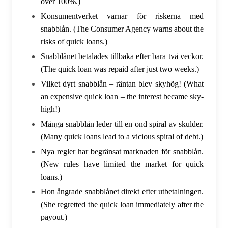
over 100%.)
Konsumentverket varnar för riskerna med
snabblån. (The Consumer Agency warns about the
risks of quick loans.)
Snabblånet betalades tillbaka efter bara två veckor.
(The quick loan was repaid after just two weeks.)
Vilket dyrt snabblån – räntan blev skyhög! (What
an expensive quick loan – the interest became sky-
high!)
Många snabblån leder till en ond spiral av skulder.
(Many quick loans lead to a vicious spiral of debt.)
Nya regler har begränsat marknaden för snabblån.
(New rules have limited the market for quick
loans.)
Hon ångrade snabblånet direkt efter utbetalningen.
(She regretted the quick loan immediately after the
payout.)