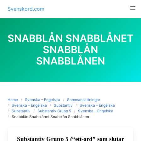
Skip
Svenskord.com
to
content
SNABBLÅN SNABBLÅNET
SNABBLÅN
SNABBLÅNEN
Home
Svenska – Engelska
Sammansättningar
Svenska – Engelska
Substantiv
Svenska – Engelska
Substantiv
Substantiv Grupp 5
Svenska – Engelska
Snabblån Snabblånet Snabblån Snabblånen
Substantiv Grupp 5 (“ett-ord” som slutar