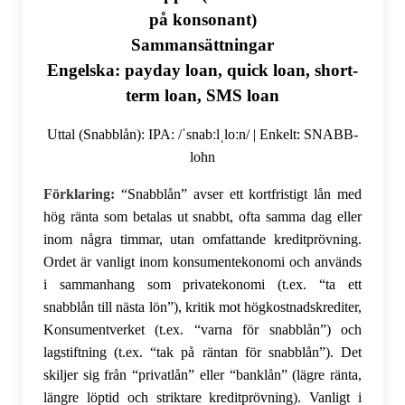
på konsonant)
Sammansättningar
Engelska: payday loan, quick loan, short-
term loan, SMS loan
Uttal (Snabblån): IPA: /ˈsnabːlˌloːn/ | Enkelt: SNABB-
lohn
Förklaring:
“Snabblån” avser ett kortfristigt lån med
hög ränta som betalas ut snabbt, ofta samma dag eller
inom några timmar, utan omfattande kreditprövning.
Ordet är vanligt inom konsumentekonomi och används
i sammanhang som privatekonomi (t.ex. “ta ett
snabblån till nästa lön”), kritik mot högkostnadskrediter,
Konsumentverket (t.ex. “varna för snabblån”) och
lagstiftning (t.ex. “tak på räntan för snabblån”). Det
skiljer sig från “privatlån” eller “banklån” (lägre ränta,
längre löptid och striktare kreditprövning). Vanligt i