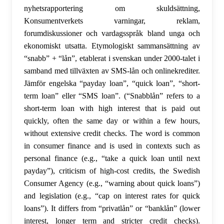
nyhetsrapportering om skuldsättning,
Konsumentverkets varningar, reklam,
forumdiskussioner och vardagsspråk bland unga och
ekonomiskt utsatta. Etymologiskt sammansättning av
“snabb” + “lån”, etablerat i svenskan under 2000-talet i
samband med tillväxten av SMS-lån och onlinekrediter.
Jämför engelska “payday loan”, “quick loan”, “short-
term loan” eller “SMS loan”. (“Snabblån” refers to a
short-term loan with high interest that is paid out
quickly, often the same day or within a few hours,
without extensive credit checks. The word is common
in consumer finance and is used in contexts such as
personal finance (e.g., “take a quick loan until next
payday”), criticism of high-cost credits, the Swedish
Consumer Agency (e.g., “warning about quick loans”)
and legislation (e.g., “cap on interest rates for quick
loans”). It differs from “privatlån” or “banklån” (lower
interest, longer term and stricter credit checks).