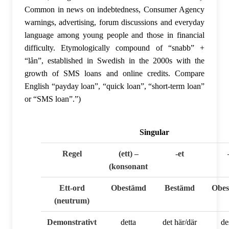
Common in news on indebtedness, Consumer Agency
warnings, advertising, forum discussions and everyday
language among young people and those in financial
difficulty. Etymologically compound of “snabb” +
“lån”, established in Swedish in the 2000s with the
growth of SMS loans and online credits. Compare
English “payday loan”, “quick loan”, “short-term loan”
or “SMS loan”.”)
Singular
Regel
(ett) –
-et
(konsonant
Ett-ord
Obestämd
Bestämd
Obe
(neutrum)
Demonstrativt
detta
det här/där
de