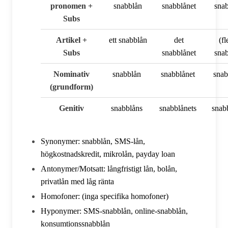
pronomen +
snabblån
snabblånet
sna
Subs
Artikel +
ett snabblån
det
(fl
Subs
snabblånet
sna
Nominativ
snabblån
snabblånet
sna
(grundform)
Genitiv
snabblåns
snabblånets
snab
Synonymer: snabblån, SMS-lån,
högkostnadskredit, mikrolån, payday loan
Antonymer/Motsatt: långfristigt lån, bolån,
privatlån med låg ränta
Homofoner: (inga specifika homofoner)
Hyponymer: SMS-snabblån, online-snabblån,
konsumtionssnabblån