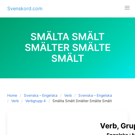
Skip
Svenskord.com
to
content
SMÄLTA SMÄLT
SMÄLTER SMÄLTE
SMÄLT
Home
Svenska – Engelska
Verb
Svenska – Engelska
Verb
Verbgrupp 4
Smälta Smält Smälter Smälte Smält
Verb, Gru