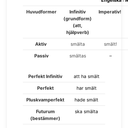
Engelska : 
Huvudformer
Infinitiv
Imperativ!
(grundform)
(att,
hjälpverb)
Aktiv
smälta
smält!
Passiv
smältas
–
Perfekt Infinitiv
att ha
smält
Perfekt
har
smält
Pluskvamperfekt
hade
smält
Futurum
ska
smälta
(bestämmer)