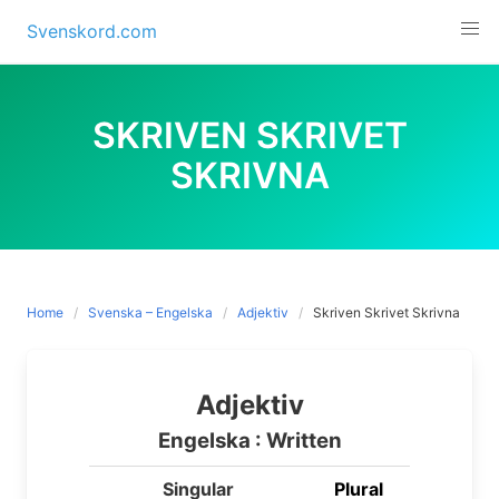
Skip
Svenskord.com
to
content
SKRIVEN SKRIVET
SKRIVNA
Home
Svenska – Engelska
Adjektiv
Skriven Skrivet Skrivna
Adjektiv
Engelska : Written
Singular
Plural