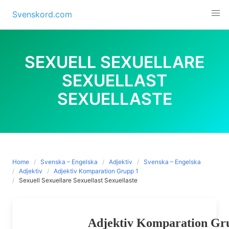
Skip
Svenskord.com
to
content
SEXUELL SEXUELLARE
SEXUELLAST
SEXUELLASTE
Home
Svenska – Engelska
Adjektiv
Svenska – Engelska
Adjektiv
Adjektiv Komparation Grupp 1
Sexuell Sexuellare Sexuellast Sexuellaste
Adjektiv Komparation Gr