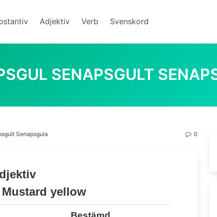
bstantiv
Adjektiv
Verb
Svenskord
PSGUL SENAPSGULT SENAP
sgult Senapsgula
0
djektiv
:
Mustard yellow
Bestämd