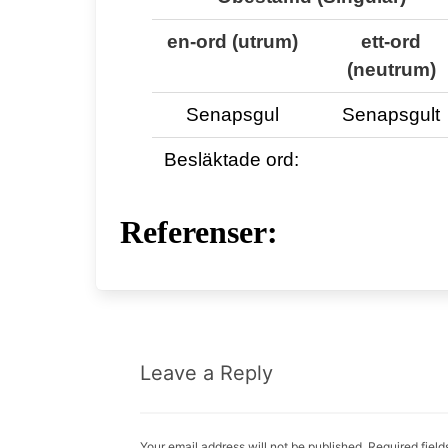
en-ord
(utrum)
ett-ord
(neutrum)
Senapsgul
Senapsgult
Besläktade ord:
Referenser:
Leave a Reply
Your email address will not be published. Required fiel