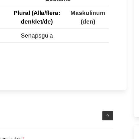
Plural (Alla/flera:
Maskulinum
den/det/de)
(den)
Senapsgula
0
ds are marked
*