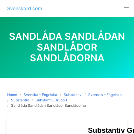
Skip
Svenskord.com
to
content
SANDLÅDA SANDLÅDAN
SANDLÅDOR
SANDLÅDORNA
Home
Svenska – Engelska
Substantiv
Svenska – Engelska
Substantiv
Substantiv Grupp 1
Sandlåda Sandlådan Sandlådor Sandlådorna
Substantiv G