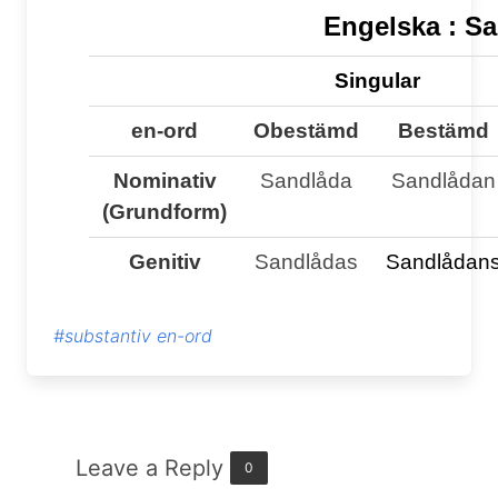
Engelska :
Sa
Singular
en-ord
Obestämd
Bestämd
Nominativ
Sandlåda
Sandlådan
(Grundform)
Genitiv
Sandlådas
Sandlådan
#substantiv en-ord
Leave a Reply
0