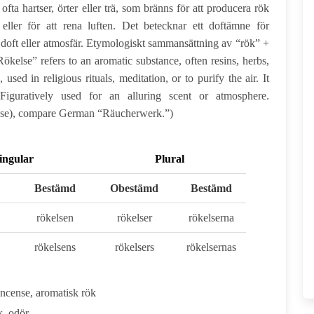
fta hartser, örter eller trä, som bränns för att producera rök
 eller för att rena luften. Det betecknar ett doftämne för
e doft eller atmosfär. Etymologiskt sammansättning av “rök” +
ökelse” refers to an aromatic substance, often resins, herbs,
ed in religious rituals, meditation, or to purify the air. It
Figuratively used for an alluring scent or atmosphere.
ease), compare German “Räucherwerk.”)
ingular
Plural
Bestämd
Obestämd
Bestämd
rökelsen
rökelser
rökelserna
rökelsens
rökelsers
rökelsernas
incense, aromatisk rök
k, odör