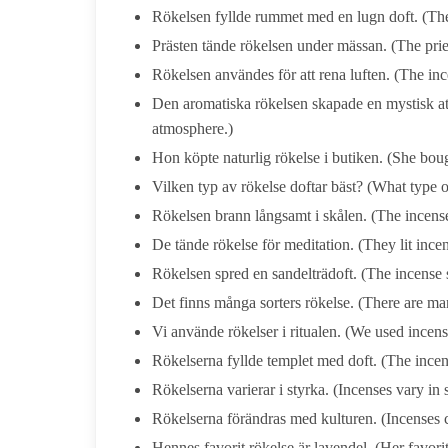
Rökelsen fyllde rummet med en lugn doft. (The 
Prästen tände rökelsen under mässan. (The pries
Rökelsen användes för att rena luften. (The inc
Den aromatiska rökelsen skapade en mystisk at
atmosphere.)
Hon köpte naturlig rökelse i butiken. (She bough
Vilken typ av rökelse doftar bäst? (What type o
Rökelsen brann långsamt i skålen. (The incens
De tände rökelse för meditation. (They lit incen
Rökelsen spred en sandelträdoft. (The incense
Det finns många sorters rökelse. (There are ma
Vi använde rökelser i ritualen. (We used incense
Rökelserna fyllde templet med doft. (The incens
Rökelserna varierar i styrka. (Incenses vary in 
Rökelserna förändras med kulturen. (Incenses 
Hennes favorit rökelse är lavendel. (Her favorit