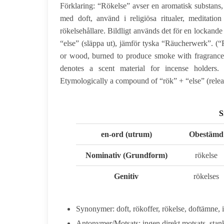
Förklaring: “Rökelse” avser en aromatisk substans, o
med doft, använd i religiösa ritualer, meditation
rökelsehållare. Bildligt används det för en lockand
“else” (släppa ut), jämför tyska “Räucherwerk”. (“R
or wood, burned to produce smoke with fragrance, us
denotes a scent material for incense holders. 
Etymologically a compound of “rök” + “else” (rel
S
en-ord
(utrum)
Obestämd
Nominativ (Grundform)
rökelse
Genitiv
rökelses
Synonymer: doft, rökoffer, rökelse, doftämne, 
Antonymer/Motsats: ingen direkt motsats, stan