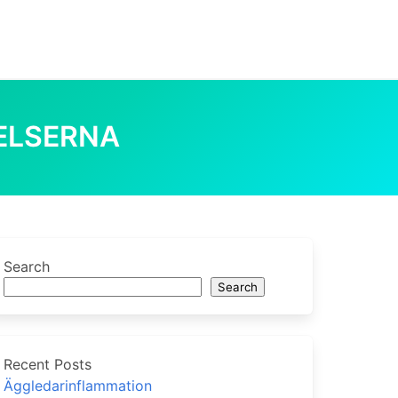
ELSERNA
lserna
0
Search
Search
Recent Posts
Äggledarinflammation