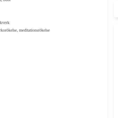
ökverk
rkorökelse, meditationsrökelse