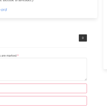
-ord
0
ds are marked
*