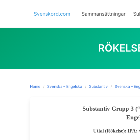
Skip
to
Svenskord.com
Sammansättningar
Su
content
RÖKELS
Home
Svenska – Engelska
Substantiv
Svenska – Eng
Substantiv Grupp 3 (“
Engel
Uttal (Rökelse): IPA: /