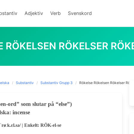
bstantiv
Adjektiv
Verb
Svenskord
E RÖKELSEN RÖKELSER RÖK
elska
Substantiv
Substantiv Grupp 3
Rökelse Rökelsen Rökelser Röke
en-ord” som slutar på “else”)
ska: incense
ˈrøːk.ɛl.sə/ | Enkelt: RÖK-el-se