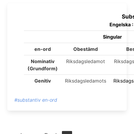
Subs
Engelska 
Singular
en-ord
Obestämd
Be
Nominativ
Riksdagsledamot
Riksdag
(Grundform)
Genitiv
Riksdagsledamots
Riksdag
#substantiv en-ord