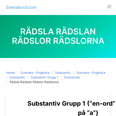
Skip
Svenskord.com
to
content
RÄDSLA RÄDSLAN
RÄDSLOR RÄDSLORNA
Home
Svenska – Engelska
Substantiv
Svenska – Engelska
Substantiv
Substantiv Grupp 1
Svenskord
Rädsla Rädslan Rädslor Rädslorna
Substantiv Grupp 1 (“en-ord”
på “a”)