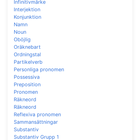
Infinitivmärke
Interjektion
Konjunktion
Namn
Noun
Oböjlig
Oräknebart
Ordningstal
Partikelverb
Personliga pronomen
Possessiva
Preposition
Pronomen
Räkneord
Räkneord
Reflexiva pronomen
Sammansättningar
Substantiv
Substantiv Grupp 1