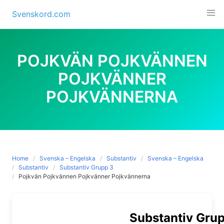
Skip
Svenskord.com
to
content
POJKVÄN POJKVÄNNEN
POJKVÄNNER
POJKVÄNNERNA
Home
Svenska – Engelska
Substantiv
Svenska – Engelska
Substantiv
Substantiv Grupp 3
Pojkvän Pojkvännen Pojkvänner Pojkvännerna
Substantiv Gru