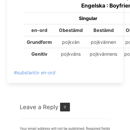
Engelska : Boyfrie
Singular
en-ord
Obestämd
Bestämd
O
Grundform
pojkvän
pojkvännen
p
Genitiv
pojkväns
pojkvännens
po
#substantiv en-ord
Leave a Reply
0
Your email address will not be published. Required fields