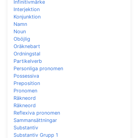
Infinitivmärke
Interjektion
Konjunktion
Namn
Noun
Oböjlig
Oräknebart
Ordningstal
Partikelverb
Personliga pronomen
Possessiva
Preposition
Pronomen
Räkneord
Räkneord
Reflexiva pronomen
Sammansättningar
Substantiv
Substantiv Grupp 1