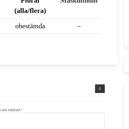
Plural
Maskulinum
(alla/flera)
obestämda
–
0
ds are marked
*