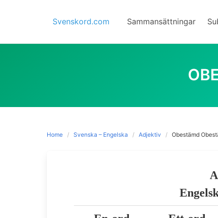
Skip
to
Svenskord.com
Sammansättningar
Su
content
OB
Home
Svenska – Engelska
Adjektiv
Obestämd Obest
A
Engelsk