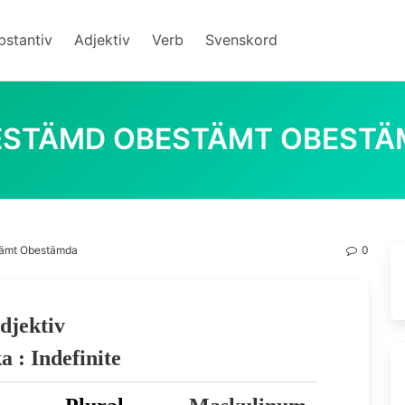
bstantiv
Adjektiv
Verb
Svenskord
ESTÄMD OBESTÄMT OBESTÄ
ämt Obestämda
0
djektiv
a : Indefinite