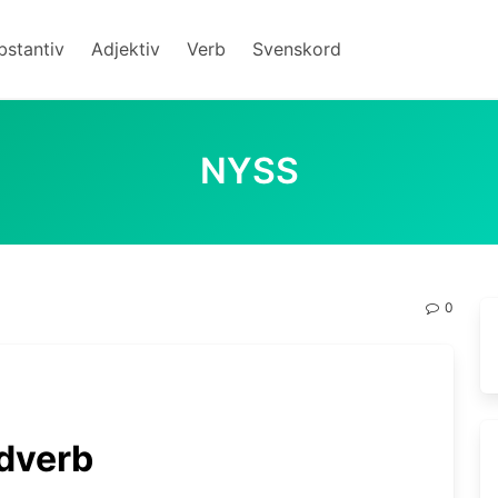
bstantiv
Adjektiv
Verb
Svenskord
NYSS
0
dverb