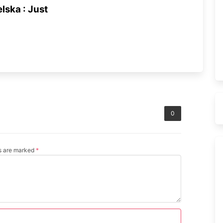
lska : Just
0
ds are marked
*