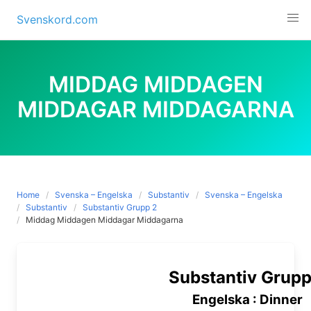
Skip
Svenskord.com
to
content
MIDDAG MIDDAGEN
MIDDAGAR MIDDAGARNA
Home
Svenska – Engelska
Substantiv
Svenska – Engelska
Substantiv
Substantiv Grupp 2
Middag Middagen Middagar Middagarna
Substantiv Grupp
Engelska : Dinner