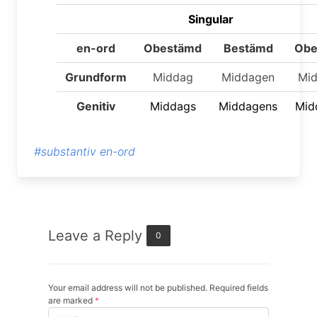
Singular
en-ord
Obestämd
Bestämd
Obe
Grundform
Middag
Middagen
Mid
Genitiv
Middag
s
Middagen
s
Mid
#substantiv en-ord
Leave a Reply
0
Your email address will not be published. Required fields
are marked
*