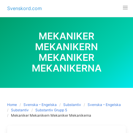
Skip
Svenskord.com
to
content
MEKANIKER
MEKANIKERN
MEKANIKER
MEKANIKERNA
Home
Svenska – Engelska
Substantiv
Svenska – Engelska
Substantiv
Substantiv Grupp 5
Mekaniker Mekanikern Mekaniker Mekanikerna