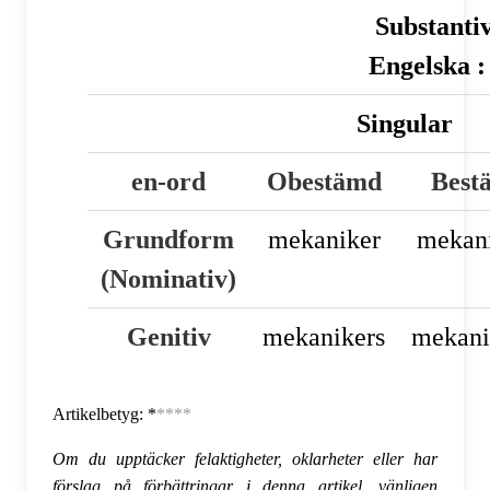
Substanti
Engelska 
Singular
en-ord
Obestämd
Best
Grundform
mekaniker
mekan
(Nominativ)
Genitiv
mekaniker
s
mekani
Artikelbetyg: *
****
Om du upptäcker felaktigheter, oklarheter eller har
förslag på förbättringar i denna artikel, vänligen