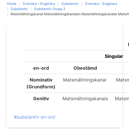
Home
Svenska – Engelska
Substantiv
Svenska – Engelska
Substantiv
Substantiv Grupp 3
Matsmältningskanal Matsmältningskanalen Matsmältningskanaler Matsm
Singular
en-ord
Obestämd
Nominativ
Matsmältningskanal
Matsm
(Grundform)
Genitiv
Matsmältningskanals
Matsm
#substantiv en-ord