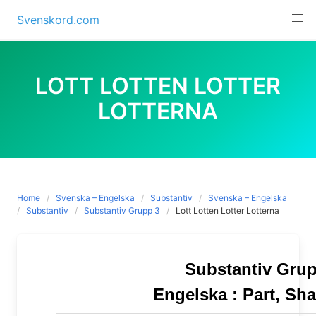
Skip
Svenskord.com
to
content
LOTT LOTTEN LOTTER
LOTTERNA
Home
Svenska – Engelska
Substantiv
Svenska – Engelska
Substantiv
Substantiv Grupp 3
Lott Lotten Lotter Lotterna
Substantiv Grup
Engelska :
Part, Sha