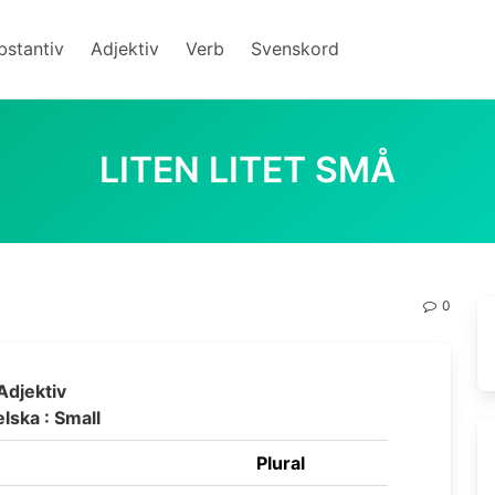
bstantiv
Adjektiv
Verb
Svenskord
LITEN LITET SMÅ
0
Adjektiv
lska : Small
Plural