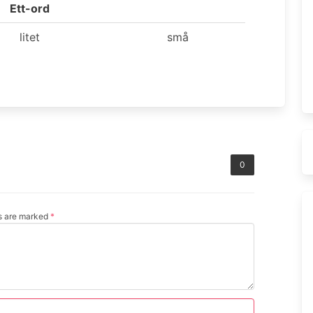
Ett-ord
litet
små
0
ds are marked
*