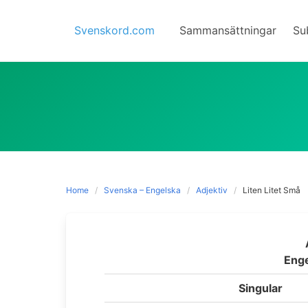
Skip
to
Svenskord.com
Sammansättningar
Su
content
Home
Svenska – Engelska
Adjektiv
Liten Litet Små
Enge
Singular