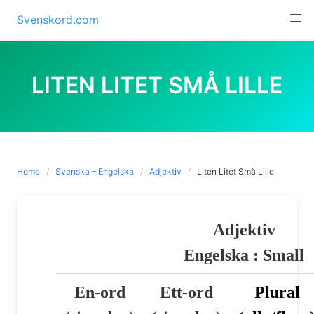
Skip
Svenskord.com
to
content
LITEN LITET SMÅ LILLE
Home
Svenska – Engelska
Adjektiv
Liten Litet Små Lille
Adjektiv
Engelska : Small
En-ord
Ett-ord
Plural