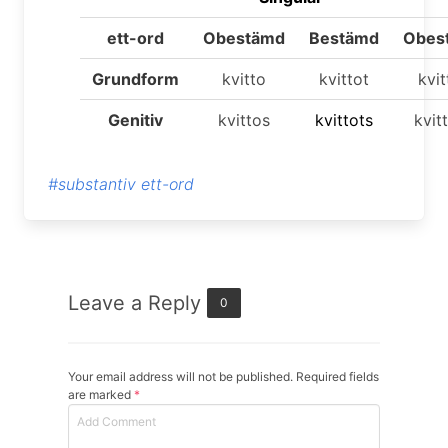
ett-ord
Obestämd
Bestämd
Obes
Grundform
kvitto
kvittot
kvit
Genitiv
kvittos
kvittot
s
kvit
#substantiv ett-ord
Leave a Reply
0
Your email address will not be published. Required fields
are marked
*