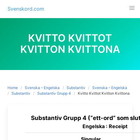
Skip
Svenskord.com
to
content
KVITTO KVITTOT
KVITTON KVITTONA
Home
Svenska – Engelska
Substantiv
Svenska – Engelska
Substantiv
Substantiv Grupp 4
Kvitto Kvittot Kvitton Kvittona
Substantiv Grupp 4 (“ett-ord” som slut
Engelska : Receipt
Singular