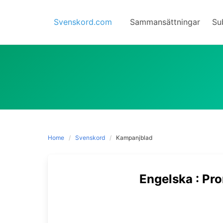
Skip
to
Svenskord.com
Sammansättningar
Su
content
Home
Svenskord
Kampanjblad
Engelska : Pr