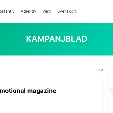
bstantiv
Adjektiv
Verb
Svenskord
KAMPANJBLAD
0
omotional magazine