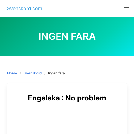
Skip
Svenskord.com
to
content
INGEN FARA
Home
Svenskord
Ingen fara
Engelska : No problem