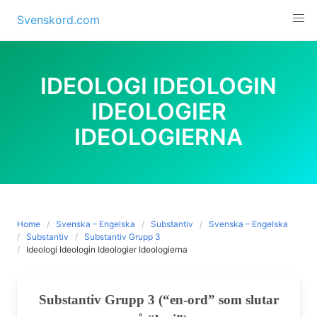
Skip
Svenskord.com
to
content
IDEOLOGI IDEOLOGIN
IDEOLOGIER
IDEOLOGIERNA
Home
Svenska – Engelska
Substantiv
Svenska – Engelska
Substantiv
Substantiv Grupp 3
Ideologi Ideologin Ideologier Ideologierna
Substantiv Grupp 3 (“en-ord” som slutar