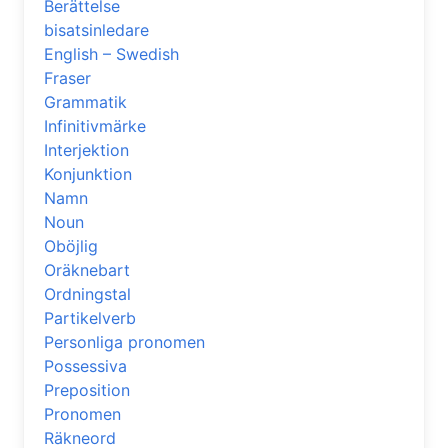
Berättelse
bisatsinledare
English – Swedish
Fraser
Grammatik
Infinitivmärke
Interjektion
Konjunktion
Namn
Noun
Oböjlig
Oräknebart
Ordningstal
Partikelverb
Personliga pronomen
Possessiva
Preposition
Pronomen
Räkneord