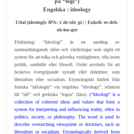
på “logi”)
Engelska : ideology
Uttal (ideologi): IPA: /ɪˈdeːʊlʊˌɡiː/ | Enkelt: ee-deh-
oh-loo-gee
Förklaring:
“Ideologi” är en samling av
sammanhängande idéer och värderingar som utgör ett
system för att tolka och påverka verkligheten, ofta inom
politik, samhälle eller filosofi. Ordet används för att
beskriva övergripande synsätt eller doktriner, som
liberalism eller socialism. Etymologiskt härlett från
franska “idéologie” via engelska “ideology”, relaterat
till “idé” och grekiska “logos” (lära).
(“Ideologi” is a
collection of coherent ideas and values that form a
system for interpreting and influencing reality, often in
politics, society, or philosophy.
The word is used to
describe overarching viewpoints or doctrines, such as
liberalism or socialism. Etymologically derived from