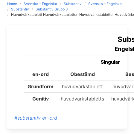
Home
Svenska – Engelska
Substantiv
Svenska – Engelska
Substantiv
Substantiv Grupp 3
Huvudvärkstablett Huvudvärkstabletten Huvudvärkstabletter Huvudvärks
Subs
Engels
Singular
en-ord
Obestämd
Be
Grundform
huvudvärkstablett
huvudvär
Genitiv
huvudvärkstabletts
huvudvärk
#substantiv en-ord