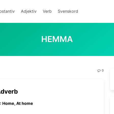
bstantiv
Adjektiv
Verb
Svenskord
HEMMA
0
dverb
 : Home, At home