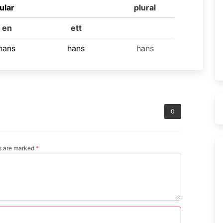
ular
plural
en
ett
hans
hans
hans
0
ds are marked
*