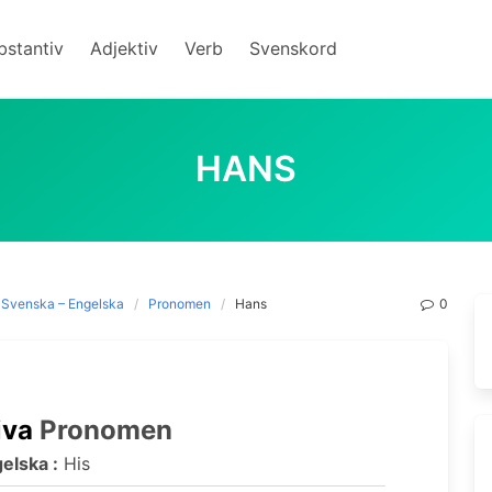
bstantiv
Adjektiv
Verb
Svenskord
HANS
Svenska – Engelska
Pronomen
Hans
0
iva
Pronomen
elska :
His