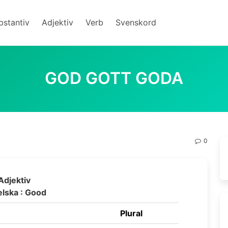
bstantiv
Adjektiv
Verb
Svenskord
GOD GOTT GODA
0
Adjektiv
lska : Good
Plural