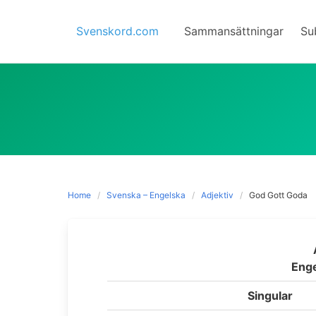
Skip
to
Svenskord.com
Sammansättningar
Su
content
Home
Svenska – Engelska
Adjektiv
God Gott Goda
Enge
Singular