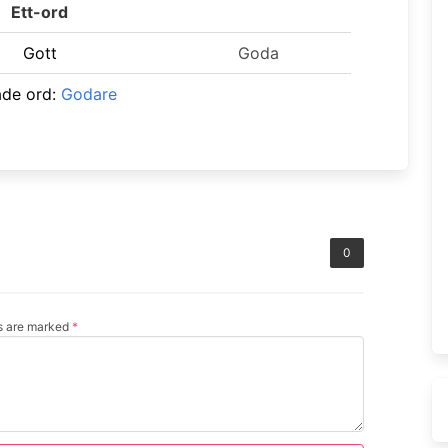
Ett-ord
Gott
Goda
ade ord:
Godare
0
ds are marked
*