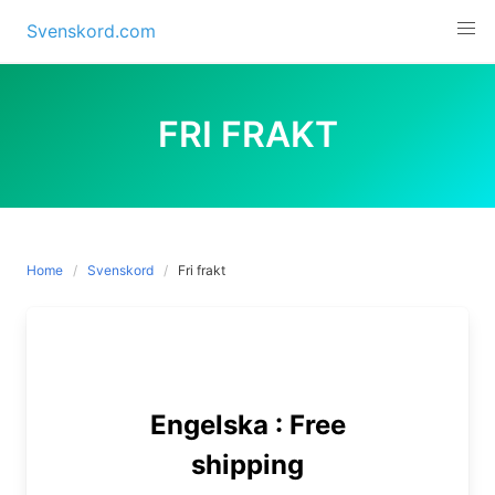
Skip
Svenskord.com
to
content
FRI FRAKT
Home
Svenskord
Fri frakt
Engelska : Free
shipping