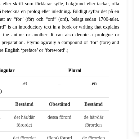
eller skrift som förklarar syfte, bakgrund eller tackar, ofta
 beteckna en prolog eller inledning. Bildligt syftar det på en
tt av “för” (för) och “ord” (ord), belagt sedan 1700-talet.
d” is an introductory text in a book or writing that explains
y the author or another. It can also denote a prologue or
or preparation. Etymologically a compound of ‘för’ (fore) and
re English ‘preface’ or ‘foreword’.)
ingular
Plural
-et
–
-en
)
Bestämd
Obestämd
Bestämd
d
det här/där
dessa förord
de här/där
förordet
förorden
det förordet
(flera) förord
de förorden