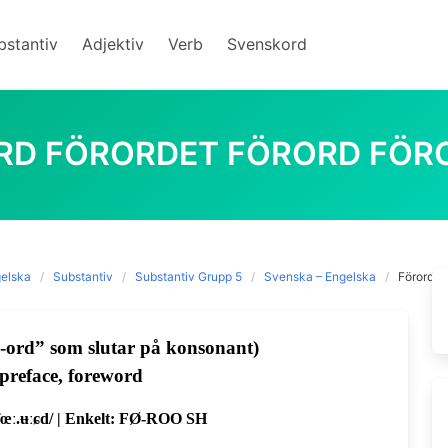
bstantiv
Adjektiv
Verb
Svenskord
RD FÖRORDET FÖRORD FÖR
elska
Substantiv
Substantiv Grupp 5
Svenska – Engelska
Förord F
-ord” som slutar på konsonant)
preface, foreword
/fœː.ʉːɕd/ | Enkelt: FØ-ROO SH