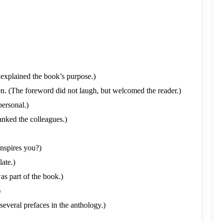
 explained the book’s purpose.)
en. (The foreword did not laugh, but welcomed the reader.)
personal.)
anked the colleagues.)
inspires you?)
late.)
s part of the book.)
)
several prefaces in the anthology.)