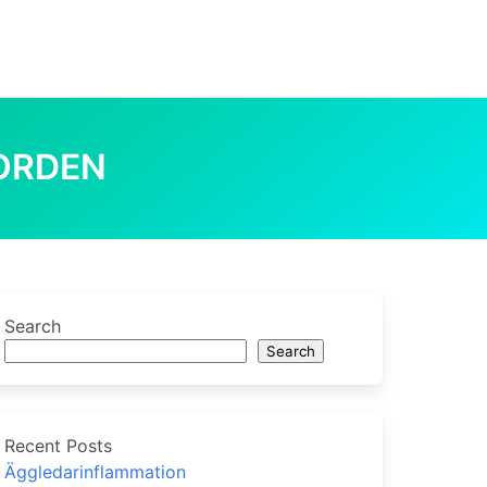
ORDEN
örordet Förord Förorden
0
Search
Search
Recent Posts
Äggledarinflammation