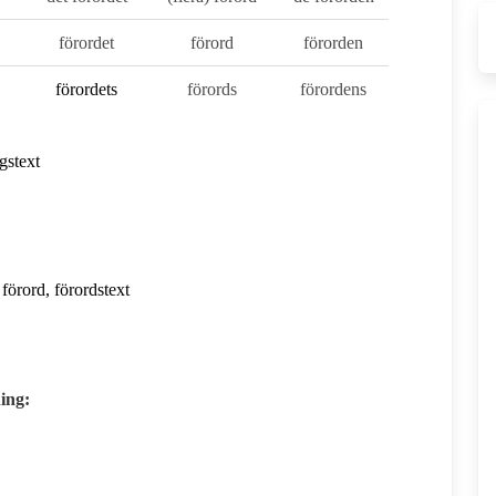
förordet
förord
förorden
förordet
s
förords
förordens
gstext
förord, förordstext
ning: