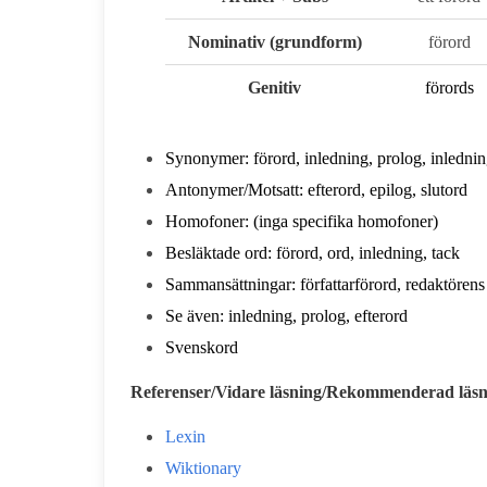
Nominativ (grundform)
förord
Genitiv
förord
s
Synonymer: förord, inledning, prolog, inlednin
Antonymer/Motsatt: efterord, epilog, slutord
Homofoner: (inga specifika homofoner)
Besläktade ord: förord, ord, inledning, tack
Sammansättningar: författarförord, redaktörens 
Se även: inledning, prolog, efterord
Svenskord
Referenser/Vidare läsning/Rekommenderad läs
Lexin
Wiktionary