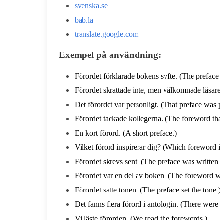
svenska.se
bab.la
translate.google.com
Exempel på användning:
Förordet förklarade bokens syfte. (The preface
Förordet skrattade inte, men välkomnade läsar
Det förordet var personligt. (That preface was 
Förordet tackade kollegerna. (The foreword th
En kort förord. (A short preface.)
Vilket förord inspirerar dig? (Which foreword 
Förordet skrevs sent. (The preface was written 
Förordet var en del av boken. (The foreword wa
Förordet satte tonen. (The preface set the tone.
Det fanns flera förord i antologin. (There were 
Vi läste förorden. (We read the forewords.)