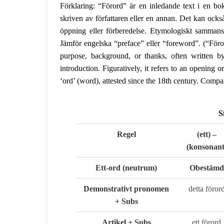
Förklaring: “Förord” är en inledande text i en bok 
skriven av författaren eller en annan. Det kan också
öppning eller förberedelse. Etymologiskt sammansa
Jämför engelska “preface” eller “foreword”. (“Föror
purpose, background, or thanks, often written b
introduction. Figuratively, it refers to an opening 
‘ord’ (word), attested since the 18th century. Compa
S
Regel
(ett) –
(konsonant
Ett-ord (neutrum)
Obestämd
Demonstrativt pronomen
detta föror
+ Subs
Artikel + Subs
ett förord