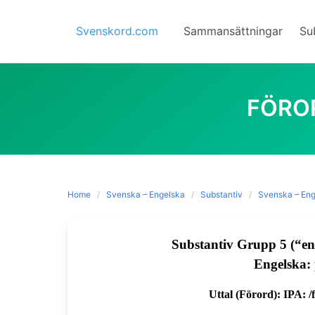
Skip
to
Svenskord.com
Sammansättningar
Su
content
FÖRO
Home
Svenska – Engelska
Substantiv
Svenska – Eng
Substantiv Grupp 5 (“en
Engelska: 
Uttal (Förord): IPA: 