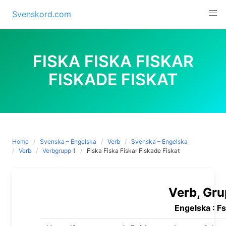
Skip
Svenskord.com
to
content
FISKA FISKA FISKAR
FISKADE FISKAT
Home
Svenska – Engelska
Verb
Svenska – Engelska
Verb
Verbgrupp 1
Fiska Fiska Fiskar Fiskade Fiskat
Verb, Gru
Engelska : F