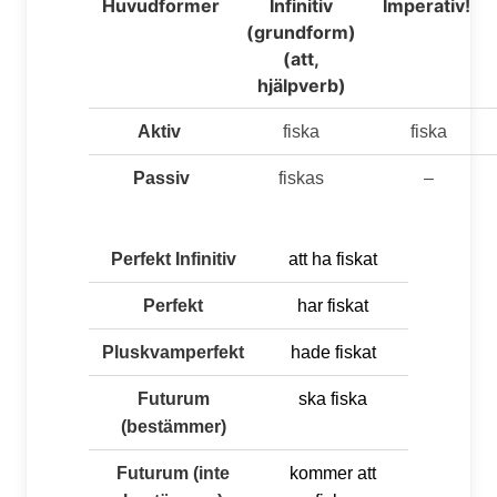
Huvudformer
Infinitiv
Imperativ!
(grundform)
(att,
hjälpverb)
Aktiv
fiska
fiska
Passiv
fiskas
–
Perfekt Infinitiv
att ha
fiskat
Perfekt
har
fiskat
Pluskvamperfekt
hade
fiskat
Futurum
ska
fiska
(bestämmer)
Futurum (inte
kommer att