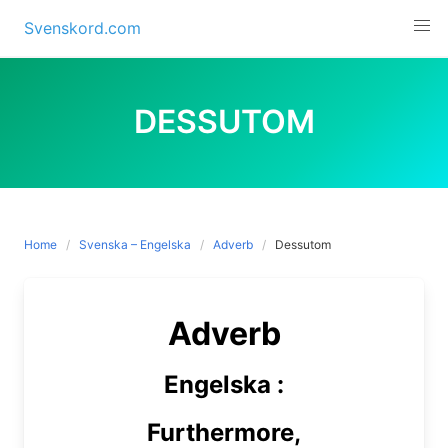
Skip
Svenskord.com
to
content
DESSUTOM
Home
Svenska – Engelska
Adverb
Dessutom
Adverb
Engelska :
Furthermore,