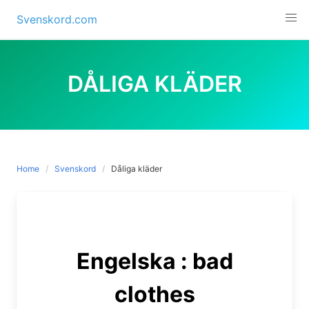
Skip
Svenskord.com
to
content
DÅLIGA KLÄDER
Home
Svenskord
Dåliga kläder
Engelska : bad
clothes