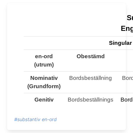
S
Eng
Singular
en-ord
Obestämd
(utrum)
Nominativ
Bordsbeställning
Bord
(Grundform)
Genitiv
Bordsbeställnings
Bord
#substantiv en-ord