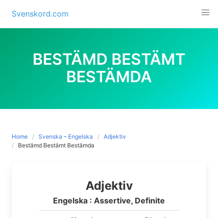
Skip
Svenskord.com
to
content
BESTÄMD BESTÄMT
BESTÄMDA
Home
Svenska – Engelska
Adjektiv
Bestämd Bestämt Bestämda
Adjektiv
Engelska : Assertive, Definite