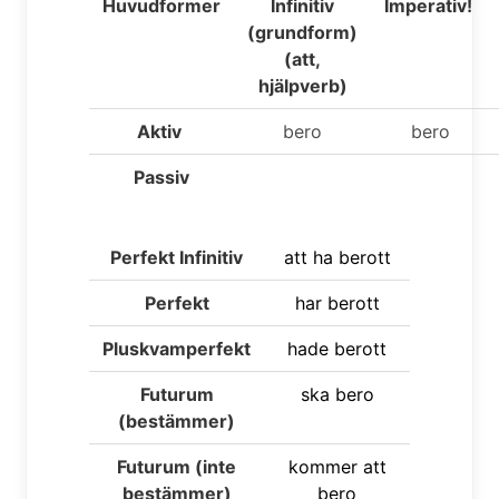
Huvudformer
Infinitiv
Imperativ!
(grundform)
(att,
hjälpverb)
Aktiv
bero
bero
Passiv
Perfekt Infinitiv
att ha
berot
t
Perfekt
har
berot
t
Pluskvamperfekt
hade
berot
t
Futurum
ska
bero
(bestämmer)
Futurum (inte
kommer att
bestämmer)
bero