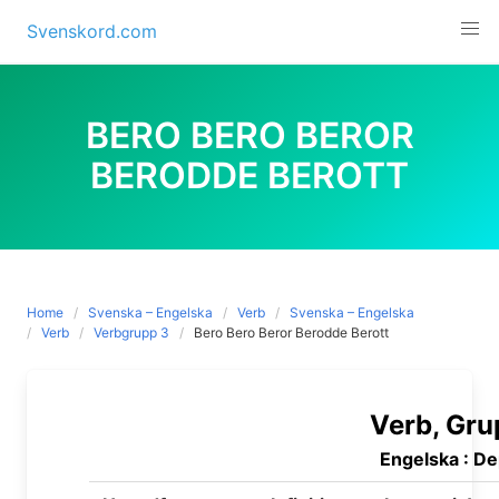
Skip
Svenskord.com
to
content
BERO BERO BEROR
BERODDE BEROTT
Home
Svenska – Engelska
Verb
Svenska – Engelska
Verb
Verbgrupp 3
Bero Bero Beror Berodde Berott
Verb, Gru
Engelska : D