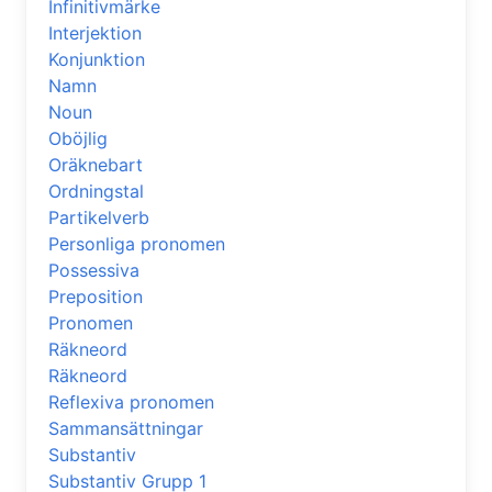
Infinitivmärke
Interjektion
Konjunktion
Namn
Noun
Oböjlig
Oräknebart
Ordningstal
Partikelverb
Personliga pronomen
Possessiva
Preposition
Pronomen
Räkneord
Räkneord
Reflexiva pronomen
Sammansättningar
Substantiv
Substantiv Grupp 1