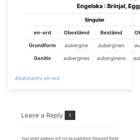
Engelska : Brinjal, Eg
Singular
en-ord
Obestämd
Bestämd
O
Grundform
aubergine
auberginen
au
Genitiv
aubergines
auberginens
au
#substantiv en-ord
Leave a Reply
0
Your email address will not be published. Required fields