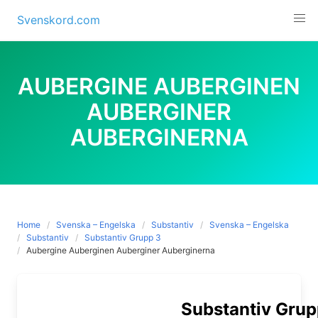
Skip
Svenskord.com
to
content
AUBERGINE AUBERGINEN
AUBERGINER
AUBERGINERNA
Home
Svenska – Engelska
Substantiv
Svenska – Engelska
Substantiv
Substantiv Grupp 3
Aubergine Auberginen Auberginer Auberginerna
Substantiv Grup