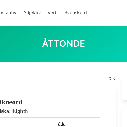
bstantiv
Adjektiv
Verb
Svenskord
ÅTTONDE
0
äkneord
lska: Eighth
åtta