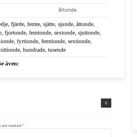
åttonde
edje, fjärde, femte, sjätte, sjunde, åttonde,
nde, fjortonde, femtonde, sextonde, sjuttonde,
ttionde, fyrtionde, femtionde, sextionde,
 nittionde, hundrade, tusende
Se även:
0
ds are marked
*