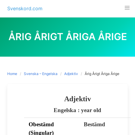
Skip
Svenskord.com
to
content
ÅRIG ÅRIGT ÅRIGA ÅRIGE
Home
Svenska – Engelska
Adjektiv
Årig Årigt Åriga Årige
Adjektiv
Engelska : year old
Obestämd
Bestämd
(Singular)