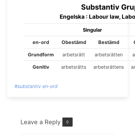
Substantiv Gru
Engelska : Labour law, Labo
Singular
en-ord
Obestämd
Bestämd
Grundform
arbetsrätt
arbetsrätten
a
Genitiv
arbetsrätts
arbetsrättens
a
#substantiv en-ord
Leave a Reply
0