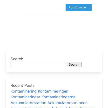
Search
Search
Recent Posts
Kontaminering Kontamineringen
Kontamineringar Kontamineringarna
Ackumulatorstation Ackumulatorstationen