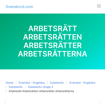
Skip
Svenskord.com
to
content
ARBETSRÄTT
ARBETSRÄTTEN
ARBETSRÄTTER
ARBETSRÄTTERNA
Home
Svenska – Engelska
Substantiv
Svenska – Engelska
Substantiv
Substantiv Grupp 3
Arbetsrätt Arbetsrätten Arbetsrätter Arbetsrätterna