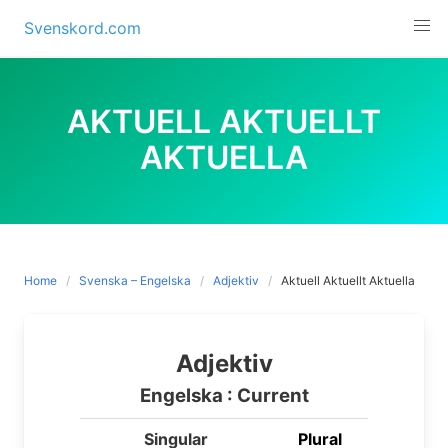
Skip
Svenskord.com
to
content
AKTUELL AKTUELLT
AKTUELLA
Home
Svenska – Engelska
Adjektiv
Aktuell Aktuellt Aktuella
Adjektiv
Engelska : Current
Singular
Plural